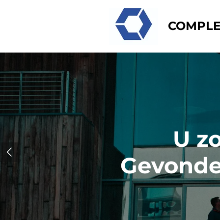
Ga
direct
COMPLE
naar
de
hoofdinhoud
U z
Gevonde